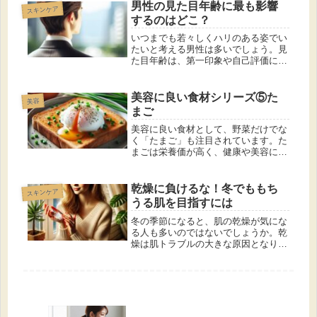
最近では、美肌を保ちたい女性の間
男性の見た目年齢に最も影響
スキンケア
で、自己処理をやめて「医療脱毛」に
するのはどこ？
切り...
いつまでも若々しくハリのある姿でい
たいと考える男性は多いでしょう。見
た目年齢は、第一印象や自己評価に大
きな影響を与える要素です。特にビジ
ネスシーンや社会的な場面で、若々し
さは信頼感やエネルギッシュなイメー
美容に良い食材シリーズ⑤た
美容
ジを醸成します。 今回は、男性の見
まご
た...
美容に良い食材として、野菜だけでな
く「たまご」も注目されています。た
まごは栄養価が高く、健康や美容に多
くのメリットをもたらします。 この
記事では、たまごが美容に良いとされ
る理由、含まれる美容成分と1日の摂
乾燥に負けるな！冬でももち
スキンケア
取量、そして成分を壊さずに美味しく
うる肌を目指すには
摂...
冬の季節になると、肌の乾燥が気にな
る人も多いのではないでしょうか。乾
燥は肌トラブルの大きな原因となり、
カサつき、かゆみ、シワなど、見た目
や快適さに大きく影響を与えます。
本記事では、冬場の乾燥対策に焦点を
当て、もちうる肌を保つための方法を
ご...