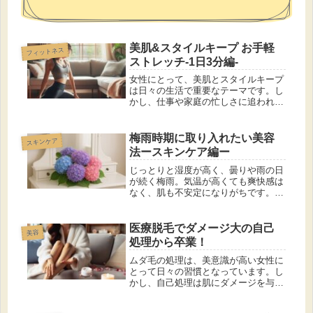
美肌&スタイルキープ お手軽
フィットネス
ストレッチ-1日3分編-
女性にとって、美肌とスタイルキープ
は日々の生活で重要なテーマです。し
かし、仕事や家庭の忙しさに追われ
て、なかなか時間を確保するのが難し
いのも現実です。 そこで、忙しい毎
日でも続けられる「1日3分のお手軽ス
梅雨時期に取り入れたい美容
スキンケア
トレッチ」をご紹介します。これらの
法ースキンケア編ー
ス...
じっとりと湿度が高く、曇りや雨の日
が続く梅雨。気温が高くても爽快感は
なく、肌も不安定になりがちです。し
かし、正しいスキンケア習慣を取り入
れれば、トラブルを抱えずに梅雨をの
りきることも可能です。 梅雨が肌に
医療脱毛でダメージ大の自己
美容
与える影響や日常のケア法、そしてお
処理から卒業！
す...
ムダ毛の処理は、美意識が高い女性に
とって日々の習慣となっています。し
かし、自己処理は肌にダメージを与え
ることが多く、その結果、思わぬトラ
ブルを引き起こすことがあります。