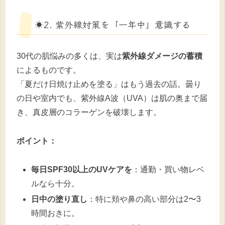
☀️2. 紫外線対策を「一年中」意識する
30代の肌悩みの多くは、実は
紫外線ダメージの蓄積
によるものです。
「夏だけ日焼け止めを塗る」はもう過去の話。曇り
の日や室内でも、紫外線A波（UVA）は肌の奥まで届
き、真皮層のコラーゲンを破壊します。
ポイント：
毎日SPF30以上のUVケアを
：通勤・買い物レベ
ルなら十分。
日中の塗り直し
：特に頬や鼻の高い部分は2〜3
時間おきに。