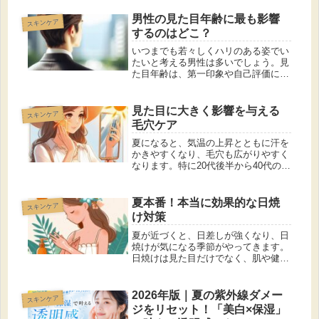
により、肌の水分が逃げやすくなるた
め、いつも以上に保湿ケアが重要で
男性の見た目年齢に最も影響
スキンケア
す。この記事では、冬の乾燥を徹底的
するのはどこ？
に防ぐ...
いつまでも若々しくハリのある姿でい
たいと考える男性は多いでしょう。見
た目年齢は、第一印象や自己評価に大
きな影響を与える要素です。特にビジ
ネスシーンや社会的な場面で、若々し
さは信頼感やエネルギッシュなイメー
見た目に大きく影響を与える
スキンケア
ジを醸成します。 今回は、男性の見
毛穴ケア
た...
夏になると、気温の上昇とともに汗を
かきやすくなり、毛穴も広がりやすく
なります。特に20代後半から40代の女
性にとって、毛穴の目立ちは見た目に
大きく影響を与えるため、適切な毛穴
ケアが重要です。 今回は、夏に特に
夏本番！本当に効果的な日焼
スキンケア
取り入れたい毛穴ケアの方法を紹介...
け対策
夏が近づくと、日差しが強くなり、日
焼けが気になる季節がやってきます。
日焼けは見た目だけでなく、肌や健康
にも大きな影響を与えるため、しっか
りと対策を講じることが重要です。
今回は、日焼けの原因や影響、そして
2026年版｜夏の紫外線ダメー
スキンケア
効果的な日焼け対策について詳しくご
ジをリセット！「美白×保湿」
紹...