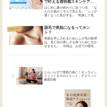
で叶える透明感スキンケア完
全ガイド
はじめに夏が終わりに近づく頃、「な
んだか肌がくすんで見える」「シミが
濃くなった気がする」「乾燥して化粧
ノリが悪い」と感じる人は少なくあり
ません。その原因は、夏の間に蓄積さ
れた紫外線ダメージです。紫外線は日
脱毛で美肌になるってホン
スキンケア
焼けを引き起こすだけではなく、肌の
ト？
水...
美肌を手に入れるためにムダ毛の処理
は、見た目の美しさを保つために欠か
せません。 今回は、お店での脱毛に
ついて、医療脱毛と美容脱毛のメリッ
トとデメリットを比較し、脱毛サロン
での脱毛が美肌にどのように効果的か
について詳しくご紹介します。医療脱
毛...
ジムいらずで理想の体に！オンライン
フィットネスのメリット・デメリット
徹底比較