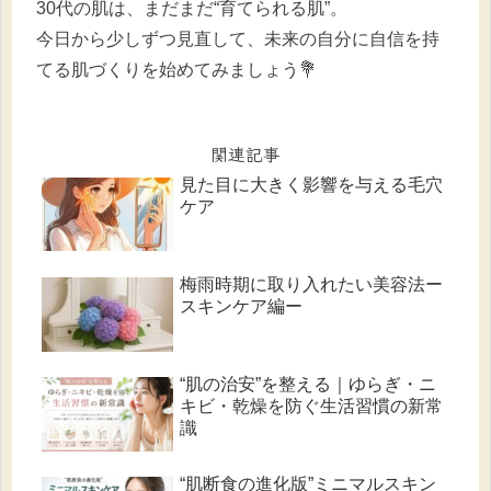
30代の肌は、まだまだ“育てられる肌”。
今日から少しずつ見直して、未来の自分に自信を持
てる肌づくりを始めてみましょう💐
関連記事
見た目に大きく影響を与える毛穴
ケア
梅雨時期に取り入れたい美容法ー
スキンケア編ー
“肌の治安”を整える｜ゆらぎ・ニ
キビ・乾燥を防ぐ生活習慣の新常
識
“肌断食の進化版”ミニマルスキン