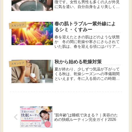
徴です。女性も男性も多くの人が外見
に気を遣い、自分自身をより美しく見
せたいと考えています。その中でも、
肌、髪、歯は特に重要な要素です。こ
れら三つの要素が美しく整っているこ
春の肌トラブルー紫外線によ
スキンケア
とで、第一印象が格段に良くなり、自
るシミ・くすみー
信...
春を迎えたときの肌はどのような状態
か 冬の間に乾燥や寒さにさらされて
いた肌は、春を迎える頃にはバリア機
能が低下し、敏感になっています。気
温が上がり皮脂の分泌が増える一方
で、肌の水分バランスが崩れやすくな
秋から始める乾燥対策
スキンケア
り、トラブルを起こしやすい状態に。
夏が終わり、少しずつ気温が下がって
また...
くる秋は、乾燥シーズンへの準備期間
といえます。冬に入る前のこの時期か
ら乾燥対策を始めることで、肌のバリ
ア機能を高め、寒さが本格化する前に
うるおいを保ちやすい肌へと整えるこ
とができます。 ここでは、秋に始め
る...
“肌年齢”は睡眠で決まる？｜美容のた
めの快眠ルーティン完全ガイド2026