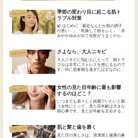
季節の変わり目に起こる肌ト
スキンケア
ラブル対策
🍃 はじめに「最近なんだか肌の調子
が悪い…」「乾燥して粉をふく」「赤
みやかゆみが出て化粧がうまくのらな
い」——そんな経験はありませんか？
実はそれ、季節の変わり目に多くの人
が感じる“揺らぎ肌”のサインです。春
さよなら、大人ニキビ
スキンケア
から夏、夏から秋、秋から冬へと移
大人ニキビに悩む人にとって、肌トラ
り...
ブルは非常にストレスを感じるもので
す。特に思春期を過ぎたはずなのに、
なぜか繰り返しできてしまうニキビは
厄介で、どう対処すれば良いのか分か
らないことも多いでしょう。 この記
女性の見た目年齢に最も影響
スキンケア
事では、大人ニキビの原因や種類、男
するのはどこ？
女...
いつまでも若々しく綺麗でいたいと願
う女性にとって、見た目年齢は大きな
関心事です。見た目年齢を左右する要
素は数多くありますが、その中でも特
に重要なのが「顔」です。 今回は、
顔のどの部分が見た目年齢に最も影響
肌と髪と歯を磨く
スキンケア
を与えるのか、その部分を若々しく保
見た目の美しさは、清潔感と健康の象
つ...